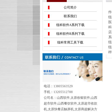
安
公司简介
件
联系我们
纽
医
纽科软件A系列下载
科
店
纽科软件B系列下载
系
纽
纽科常用工具下载
纽
秤
电话：13805563529
手机：13205512788
公司名：山西软件,太原收银软件,山西
超市软件,山西餐饮软件,太原超市收款
机,太原快餐店触屏机,太原商超解决方