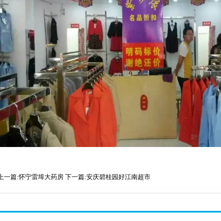
上一篇:怀宁雷埠大药房
下一篇:安庆碧桂园好江南超市